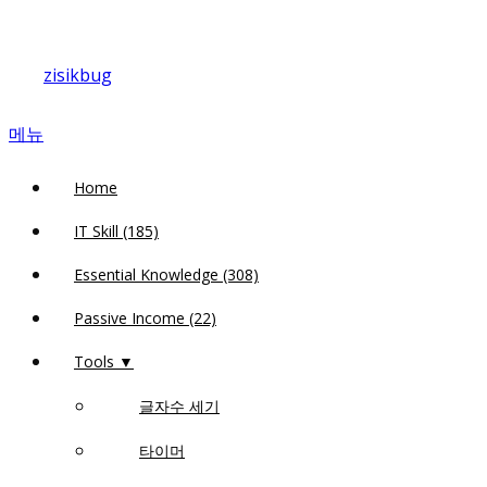
내
용
zisikbug
으
로
메뉴
바
로
Home
가
기
IT Skill (185)
Essential Knowledge (308)
Passive Income (22)
Tools ▼
글자수 세기
타이머