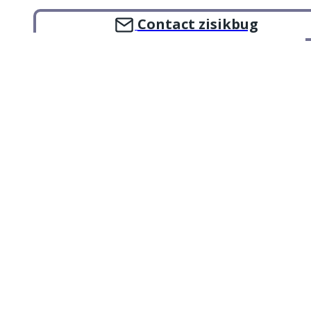
편함을 느낀 경험도 있으실 겁니다. 그래서 오늘은 러닝화 선
택 시 미드풋 착지와 오프셋의 중요성에 …
Contact zisikbug