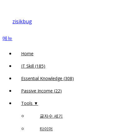
내
용
zisikbug
으
로
메뉴
바
로
Home
가
기
IT Skill (185)
Essential Knowledge (308)
Passive Income (22)
Tools ▼
글자수 세기
타이머