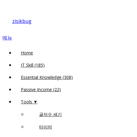
내
용
zisikbug
으
로
메뉴
바
로
Home
가
기
IT Skill (185)
Essential Knowledge (308)
Passive Income (22)
Tools ▼
글자수 세기
타이머