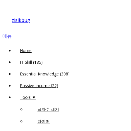
내
용
zisikbug
으
로
메뉴
바
로
Home
가
기
IT Skill (185)
Essential Knowledge (308)
Passive Income (22)
Tools ▼
글자수 세기
타이머