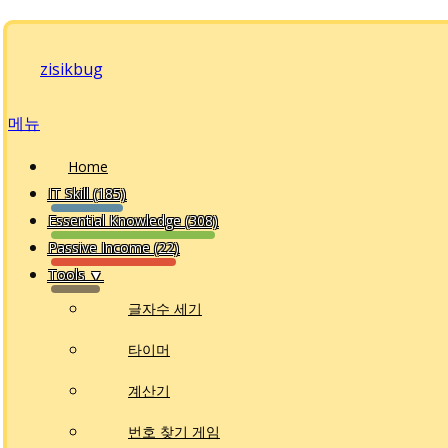
내
용
zisikbug
으
로
메뉴
바
로
Home
가
IT Skill (185)
기
Essential Knowledge (308)
Passive Income (22)
Tools ▼
글자수 세기
타이머
계산기
번호 찾기 게임