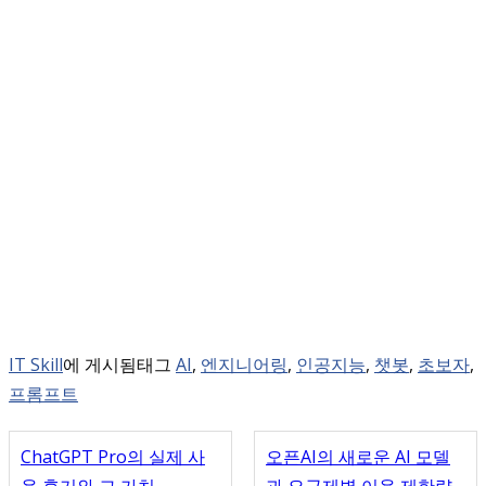
IT Skill
에 게시됨
태그
AI
,
엔지니어링
,
인공지능
,
챗봇
,
초보자
,
프롬프트
ChatGPT Pro의 실제 사
오픈AI의 새로운 AI 모델
용 후기와 그 가치
과 요금제별 이용 제한량