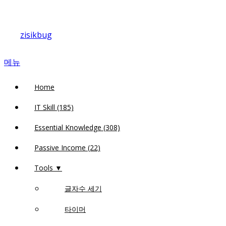
내
용
zisikbug
으
로
메뉴
바
로
Home
가
기
IT Skill (185)
Essential Knowledge (308)
Passive Income (22)
Tools ▼
글자수 세기
타이머