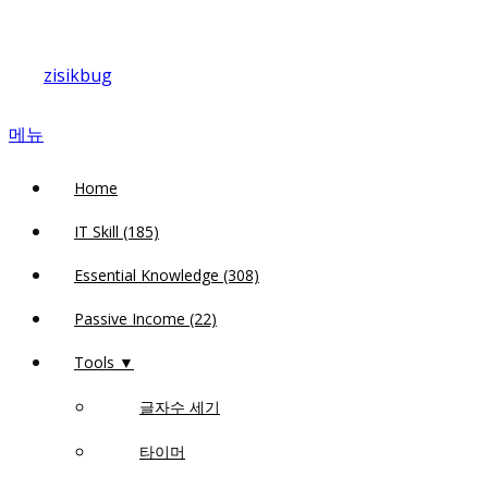
내
용
zisikbug
으
로
메뉴
바
로
Home
가
기
IT Skill (185)
Essential Knowledge (308)
Passive Income (22)
Tools ▼
글자수 세기
타이머