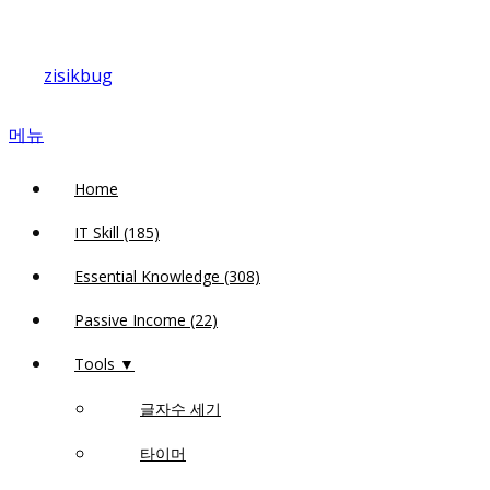
내
용
zisikbug
으
로
메뉴
바
로
Home
가
기
IT Skill (185)
Essential Knowledge (308)
Passive Income (22)
Tools ▼
글자수 세기
타이머