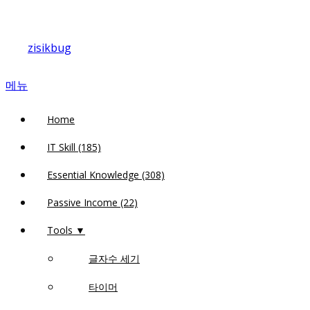
내
용
zisikbug
으
로
메뉴
바
로
Home
가
기
IT Skill (185)
Essential Knowledge (308)
Passive Income (22)
Tools ▼
글자수 세기
타이머