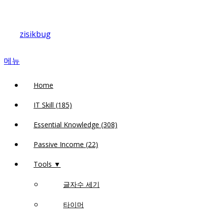
내
용
zisikbug
으
로
메뉴
바
로
Home
가
기
IT Skill (185)
Essential Knowledge (308)
Passive Income (22)
Tools ▼
글자수 세기
타이머