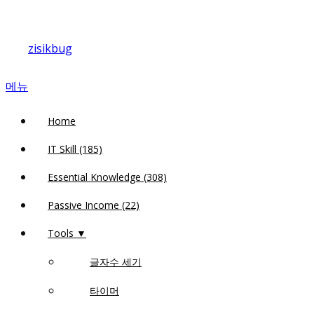
내
용
zisikbug
으
로
메뉴
바
로
Home
가
기
IT Skill (185)
Essential Knowledge (308)
Passive Income (22)
Tools ▼
글자수 세기
타이머