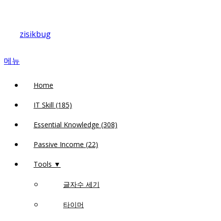
내
용
zisikbug
으
로
메뉴
바
로
Home
가
기
IT Skill (185)
Essential Knowledge (308)
Passive Income (22)
Tools ▼
글자수 세기
타이머