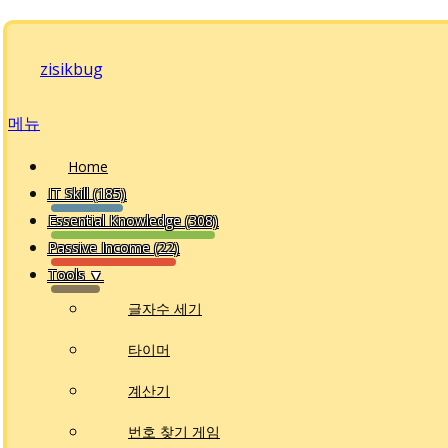
내
용
zisikbug
으
로
메뉴
바
로
Home
가
IT Skill (185)
기
Essential Knowledge (308)
Passive Income (22)
Tools ▼
글자수 세기
타이머
계산기
번호 찾기 게임