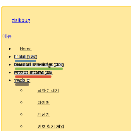
내
용
zisikbug
으
로
메뉴
바
로
Home
가
IT Skill (185)
기
Essential Knowledge (308)
Passive Income (22)
Tools ▼
글자수 세기
타이머
계산기
번호 찾기 게임