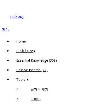
내
용
zisikbug
으
로
메뉴
바
로
Home
가
기
IT Skill (185)
Essential Knowledge (308)
Passive Income (22)
Tools ▼
글자수 세기
타이머