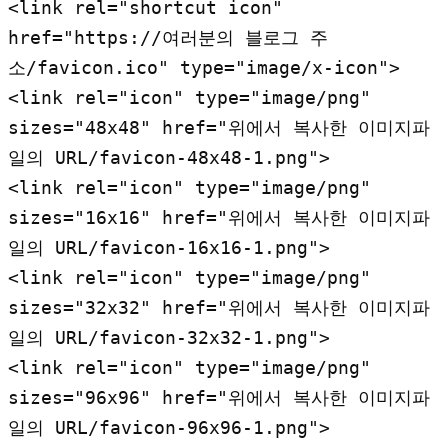
<link rel="shortcut icon" 
href="https://여러분의 블로그 주
소/favicon.ico" type="image/x-icon">

<link rel="icon" type="image/png" 
sizes="48x48" href="위에서 복사한 이미지파
일의 URL/favicon-48x48-1.png">

<link rel="icon" type="image/png" 
sizes="16x16" href="위에서 복사한 이미지파
일의 URL/favicon-16x16-1.png">

<link rel="icon" type="image/png" 
sizes="32x32" href="위에서 복사한 이미지파
일의 URL/favicon-32x32-1.png">

<link rel="icon" type="image/png" 
sizes="96x96" href="위에서 복사한 이미지파
일의 URL/favicon-96x96-1.png">