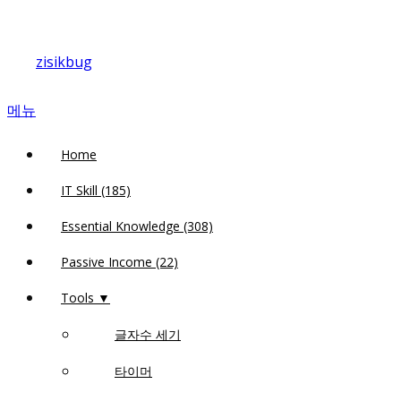
내
용
zisikbug
으
로
메뉴
바
로
Home
가
기
IT Skill (185)
Essential Knowledge (308)
Passive Income (22)
Tools ▼
글자수 세기
타이머