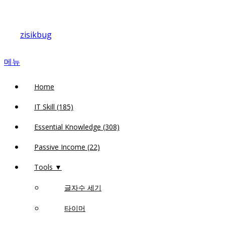
내
용
zisikbug
으
로
메뉴
바
로
Home
가
기
IT Skill (185)
Essential Knowledge (308)
Passive Income (22)
Tools ▼
글자수 세기
타이머